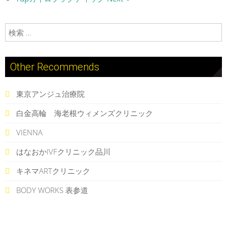
検索:
Other Recommends
東京アンジュ治療院
白金高輪 海老根ウィメンズクリニック
VIENNA
はなおかIVFクリニック品川
キネマARTクリニック
BODY WORKS 表参道