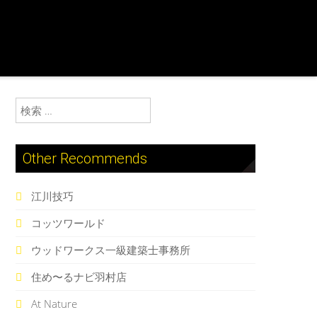
検索:
Other Recommends
江川技巧
コッツワールド
ウッドワークス一級建築士事務所
住め〜るナビ羽村店
At Nature