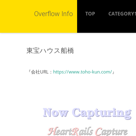
Overflow Info
TOP
CATEGORY
東宝ハウス船橋
『会社URL：
https://www.toho-kun.com/
』