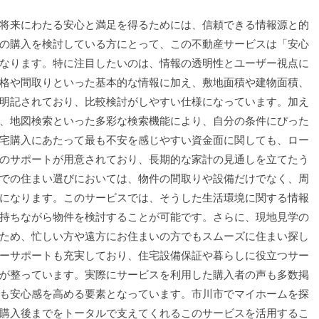
将来にわたる安心と満足を得るためには、信頼できる情報源と的
の購入を検討している方にとって、この不動産サービスは「安心
なります。特に注目したいのは、情報の透明性とユーザー視点に
格や間取りといった基本的な情報に加え、敷地面積や建物面積、
明記されており、比較検討がしやすい仕様になっています。加え
、地図検索といった多彩な検索機能により、自分の条件にぴった
宅購入にあたって最も不安を感じやすい資金面に関しても、ロー
のサポートが用意されており、長期的な家計の見通しを立てたう
での住まい選びにおいては、物件の間取りや設備だけでなく、周
になります。このサービスでは、そうした生活環境に関する情報
持ちながら物件を検討することが可能です。さらに、現地見学の
ため、忙しい方や遠方にお住まいの方でもスムーズに住まい探し
ーサポートも充実しており、住宅設備保証や暮らしに役立つサー
が整っています。実際にサービスを利用した購入者の声も多数掲
も安心感を高める要素となっています。市川市でマイホームを探
購入後までをトータルで支えてくれるこのサービスを活用するこ