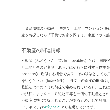
千葉県船橋の不動産(一戸建て・土地・マンション)
産をお探しなら『千葉でお家を探そう』東宝ハウス船
不動産の関連情報
不動産（ふどうさん、英: immovables）とは
と土地とその定着物、あるいはそれらに対する物権を広
property)に近似する概念であり、その訳語とし
をいうとされ（民法86条）、条文上の直接の根拠は
登記法はそのような前提で定められている）。これは
の法律により立木、鉄道財団等も一個の不動産とされ
不動産に準じて扱われることがあるものとして船舶、
※テキストは
Wikipedia
より引用しています。