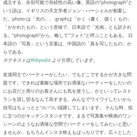
成立する、弁別可能で存続性の高い像。英語の"photograph"と
いう語は、イギリスの天文学者ジョン・ハーシェルが創案し
た。photo-は「光の」、-graphは「かく（書く、描く）もの」
「かかれたもの」という意味で、日本語で「光画」とも訳され
る。"photograph"から、略して"フォト"と呼ぶこともある。 日
本語の「写真」という言葉は、中国語の「真を写したもの」か
らである。
※テキストは
Wikipedia
より引用しています。
友達同士でパーティーがしたい、でもどこでするかが大きな問
題です。できれば素敵な場所でお洒落なパーティーをしたいの
にお店だと周りのお客さんにも気を使うし、かといってレスト
ランを貸し切るなんて高すぎる。みんなでワイワイしたいから
自宅はちょっととついつい躊躇してしまいます。 そんな時、役
に立つのがキッチンスタジオです。まるで写真集や映画のワン
シーンのようなお洒落な空間でパーティーをしてみたいと思い
ませんか。もちろんインスタ映えもばっちりです。広々とした